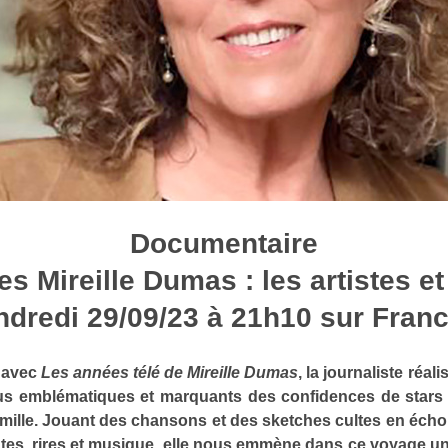
Documentaire
s Mireille Dumas : les artistes et 
ndredi 29/09/23 à 21h10 sur Franc
s avec
Les années télé de Mireille Dumas
, la journaliste réa
us emblématiques et marquants des confidences de stars r
amille. Jouant des chansons et des sketches cultes en éch
es, rires et musique, elle nous emmène dans ce voyage uni