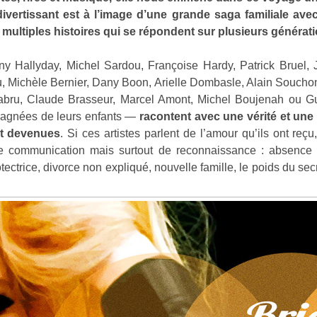
ivertissant est à l’image d’une grande saga familiale ave
 multiples histoires qui se répondent sur plusieurs générat
 Hallyday, Michel Sardou, Françoise Hardy, Patrick Bruel, J
 Michèle Bernier, Dany Boon, Arielle Dombasle, Alain Souchon,
labru, Claude Brasseur, Marcel Amont, Michel Boujenah ou 
pagnées de leurs enfants —
racontent avec une vérité et une l
nt devenues
. Si ces artistes parlent de l’amour qu’ils ont reç
de communication mais surtout de reconnaissance : absence d
otectrice, divorce non expliqué, nouvelle famille, le poids du se