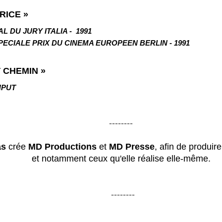
TRICE
»
CIAL DU JURY ITALIA - 1991
ECIALE PRIX DU CINEMA EUROPEEN BERLIN - 1991
T CHEMIN »
​
NPUT
--------
as
crée
MD Productions
et
MD Presse
, afin de produi
et notamment ceux qu'elle réalise elle-même.
--------