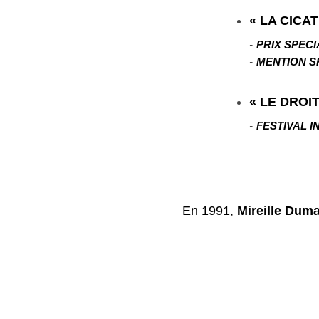
« LA CICA
​
-
PRIX SPE
​
-
MENTION SP
« LE DROI
​
-
FESTIVAL I
En 1991,
Mireille Dum