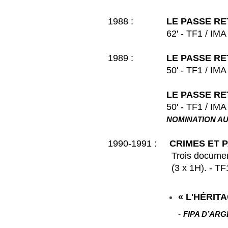
1988 :
LE PASSE RE
62' - TF1 / IMA Pro
1989 :
LE PASSE RE
50' - TF1 / IMA Pro
LE PASSE RE
50' - TF1 / IMA Pro
NOMINATION AUX
1990-1991 :
CRIMES ET 
Trois documentaires su
(3 x 1H). - TF
« L'HÉRIT
​
-
FIPA D’AR