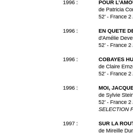
1996 :
POUR L’AMO
de Patricia Corphie 
52’ - France 2 / MD
1996 :
EN QUETE D
d'Amélie Develay et 
52’ - France 2 / MD
1996 :
COBAYES H
de Claire Ernzen et 
52’ - France 2 / MD
1996 :
MOI, JACQU
de Sylvie Steinebach e
52’ - France 2 / MD
SELECTION F
1997 :
SUR LA ROUT
de Mireille Dum