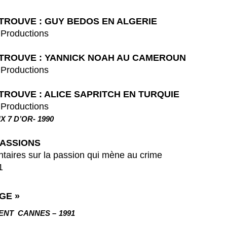
TROUVE : GUY BEDOS EN ALGERIE
ductions
TROUVE :
YANNICK
NOAH AU CAMEROUN
ductions
TROUVE : ALICE SAPRITCH EN TURQUIE
ductions
 7 D’OR- 1990
PASSIONS
r la passion qui mène au crime
1
AGE
»
GENT CANNES –
1991