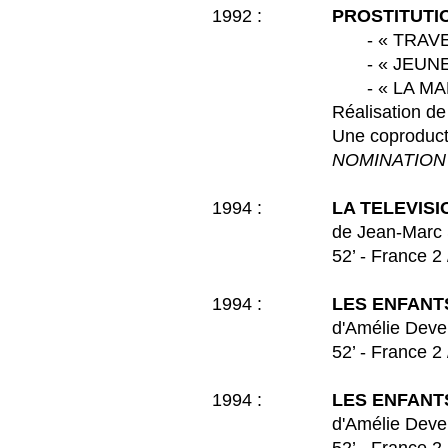
1992 :
PROSTITUTI
- « TRAVEST
- « JEUNE HOMM
- « LA MAMAN 
Réalisation de
Une coproduction TF1
NOMINATION 
1994 :
LA TELEVIS
de Jean-Marc Seban 
52’ - France 2 / MD
1994 :
LES ENFANT
d'Amélie Develay et 
52’ - France 2 / MD
1994 :
LES ENFANT
d'Amélie Develay et 