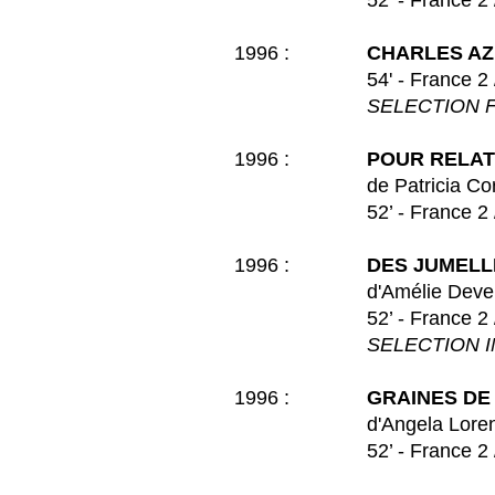
52’ - France 2 / MD
1996 :
CHARLES AZ
54' - France 2 / MD
SELECTION F
1996 :
POUR RELAT
de Patricia Corphie e
52’ - France 2 / MD
1996 :
DES JUMELL
d'Amélie Develay et J
52’ - France 2 / MD
SELECTION I
1996 :
GRAINES DE
d'Angela Loren
52’ - France 2 / MD