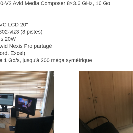
440-V2 Avid Media Composer 8×3.6 GHz, 16 Go
 JVC LCD 20"
02-vlz3 (8 pistes)
ées 20W
Avid Nexis Pro partagé
ord, Excel)
que 1 Gb/s, jusqu'à 200 méga symétrique