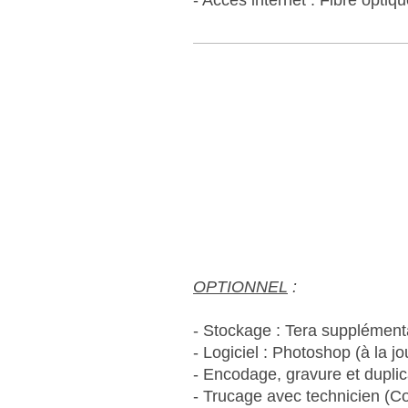
- Accès internet : Fibre opti
OPTIONNEL
:
- Stockage : Tera supplémenta
- Logiciel : Photoshop (à la j
- Encodage, gravure et dupli
- Trucage avec technicien (C