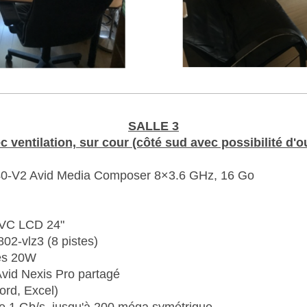
SALLE 3
 ventilation, sur cour (côté sud avec possibilité d'o
440-V2 Avid Media Composer 8×3.6 GHz, 16 Go
 JVC LCD 24"
02-vlz3 (8 pistes)
ées 20W
Avid Nexis Pro partagé
ord, Excel)