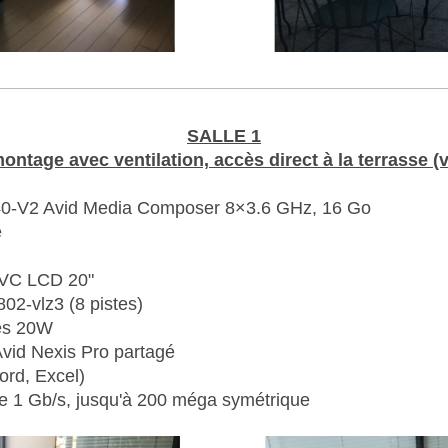
SALLE 1
ontage avec ventilation, accès direct à la terrasse (v
440-V2 Avid Media Composer 8×3.6 GHz, 16 Go
e
JVC LCD 20"
02-vlz3 (8 pistes)
ées 20W
Avid Nexis Pro partagé
ord, Excel)
que 1 Gb/s, jusqu'à 200 méga symétrique