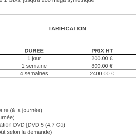
que 1 Gb/s, jusqu'à 200 méga symétrique
TARIFICATION
DUREE
PRIX HT
1 jour
200.00 €
1 semaine
800.00 €
4 semaines
2400.00 €
ire (à la journée)
ournée)
cation DVD [DVD 5 (4.7 Go)
oût selon la demande)