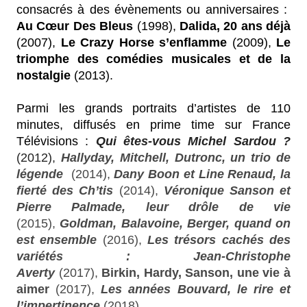
consacrés à des évènements ou anniversaires :
Au Cœur Des Bleus
(199​8),
Dalida, 20 ans déjà
(2007),
Le Crazy Horse s’enflamme
(2009),
Le
triomphe des comédies musicales et de la
nostalgie
(2013).
Parmi les grands portraits d’artistes de 110
minutes, diffusés en prime time sur France
Télévisions :
Qui êtes-vous Michel Sardou ?
(2012),
Hallyday, Mitchell, Dutronc, un trio de
légende
(2014),
Dany Boon et Line Renaud, la
fierté des Ch’tis
(2014),
Véronique Sanson et
Pierre Palmade, leur drôle de vie
(2015),
Goldman, Balavoine, Berger, quand on
est ensemble
(2016),
Les trésors cachés des
variétés : Jean-Christophe
Averty
(2017),
Birkin, Hardy, Sanson, une vie à
aimer
(2017),
Les années Bouvard, le rire et
l’impertinence
(2018)...